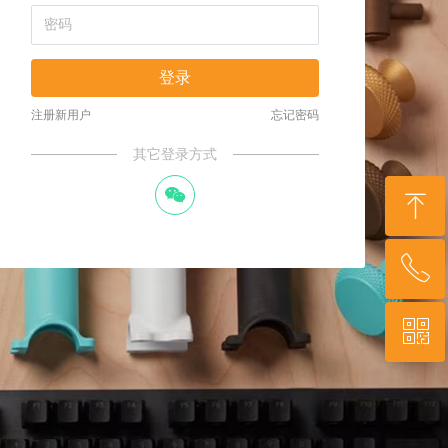
登录
注册新用户
忘记密码
其它登录方式
너
ꁸ
ꂅ
回到顶部
ꀥ
400-879-3341
微信二维码