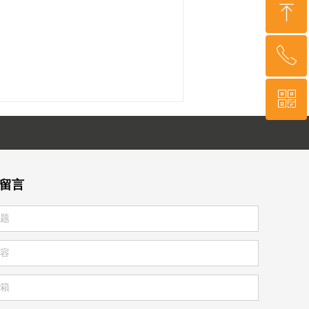
ꁸ
ꂅ
回到顶部
ꀥ
400-879-3341
微信二维码
留言