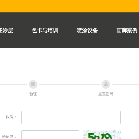
瓷涂层
色卡与培训
喷涂设备
画廊案例
넖
넱
验证
重置密码
账号：
验证码：