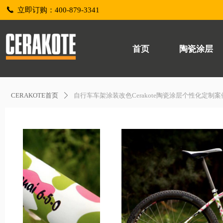
끅
立即订购：400-879-3341
首页
陶瓷涂层
CERAKOTE首页
自行车车架涂装改色Cerakote陶瓷涂层个性化定制案
ꄲ