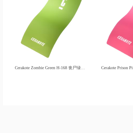
Cerakote Zombie Green H-168 丧尸绿，暗沉灰青苔绿，复古做旧暗绿，偏灰冷调