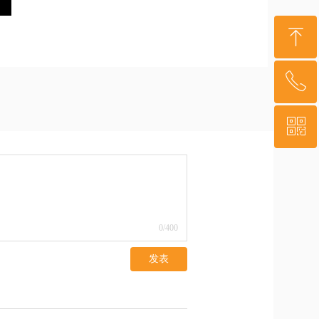
ꁸ
ꂅ
回到顶部
ꀥ
400-879-3341
微信二维码
0
/400
发表